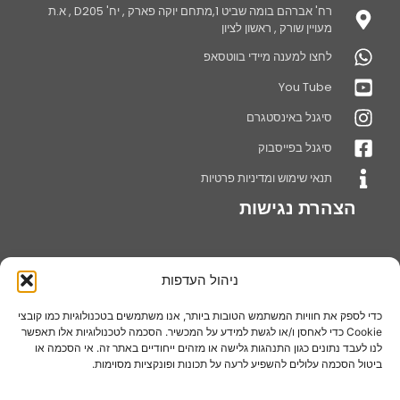
רח' אברהם בומה שביט 1,מתחם יוקה פארק , יח' D205 , א.ת
מעויין שורק , ראשון לציון
לחצו למענה מיידי בווטסאפ
You Tube
סיגנל באינסטגרם
סיגנל בפייסבוק
תנאי שימוש ומדיניות פרטיות
הצהרת נגישות
ניהול העדפות
אודותינו
חברת סיגנל מערכות שילוט בע"מ עוסקת בייצור ושיווק מתקני תצוגה,דוכני
כדי לספק את חוויות המשתמש הטובות ביותר, אנו משתמשים בטכנולוגיות כמו קובצי
נואמים,סטנדים לתצוגה ומערכות ושיטות מתקדמות בתחום השילוט
Cookie כדי לאחסן ו/או לגשת למידע על המכשיר. הסכמה לטכנולוגיות אלו תאפשר
והתצוגה, החברה מתמחה בתחומי שילוט חדשניים, תוך שימת דגש על
לנו לעבד נתונים כגון התנהגות גלישה או מזהים ייחודיים באתר זה. אי הסכמה או
ביטול הסכמה עלולים להשפיע לרעה על תכונות ופונקציות מסוימות.
איכות המוצרים ועל מתן שירות מקצועי ואמין ללקוחותיה.