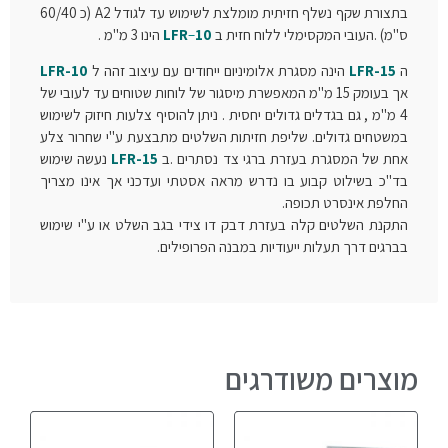
בתצורת שקף נשלף חזיתית מומלצת לשימוש עד לגודל A2 (כ 60/40
ס"מ) .העובי המקסימלי ללוח חזית ב
10
–
LFR
הינו 3 מ"מ .
ה
LFR-15
הינה מסגרת אלומיניום ייחודים עם עיצוב זהה ל
LFR-10
אך בעומק 15 מ"מ המאפשרת מיסגור של לוחות שטוחים עד לעובי של
4 מ"מ , גם בגדלים גדולים יחסית . ניתן להוסיף צלעות חיזוק לשימוש
במשטחים גדולים. שליפת חזיתות השלטים מתבצעת ע"י שחרור צלע
אחת של המסגרת בעזרת ברגי צד נסתרים
.ב
LFR-15
נעשה שימוש
בד"כ בשילוט קבוע בו נדרש מראה אסטתי ועדכני אך אינו מצריך
החלפת אינסרט תכופה.
התקנת השלטים קלה בעזרת דבק דו צידי בגב השלט או ע"י שימוש
בברגים דרך תעלות ייעודיות במבנה הפרופילים.
מוצרים משודרגים