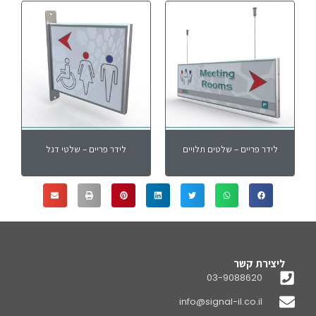
לידר פריים – שלטים תלויים
לידר פריים – שלטי דגל
ליצירת קשר
03-9088620
info@signal-il.co.il