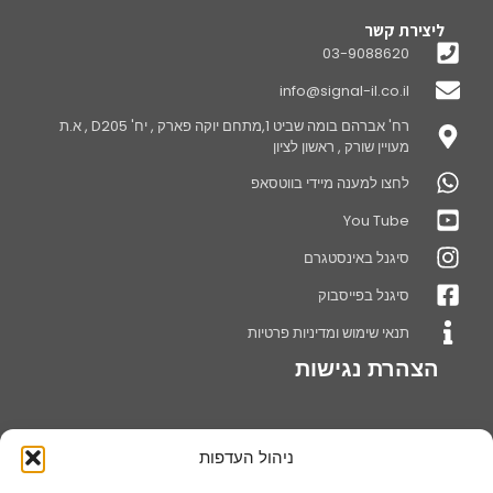
ליצירת קשר
03-9088620
info@signal-il.co.il
רח' אברהם בומה שביט 1,מתחם יוקה פארק , יח' D205 , א.ת
מעויין שורק , ראשון לציון
לחצו למענה מיידי בווטסאפ
You Tube
סיגנל באינסטגרם
סיגנל בפייסבוק
תנאי שימוש ומדיניות פרטיות
הצהרת נגישות
ניהול העדפות
אודותינו
חברת סיגנל מערכות שילוט בע"מ עוסקת בייצור ושיווק מתקני תצוגה,דוכני