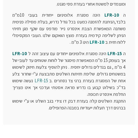
ומוצמדים למשטח אחורי בעזרת פסי מגנט.
ה
LFR-10
הינה מסגרת אלומיניום ייחודית בעובי 10מ"מ
בלבד,הניתנת להזמנה כמעט בכל גודל נדרש, בעלת מסילה פנימית
משתנה המאפשרת הצבת אינסרט נייר מודפס עם שקף מגן חזיתי
הניתן לשליפה קידמית בעזרת מוצץ הוואקום שלנו .העובי המקסימלי
ללוח חזית ב
LFR-10
הינו 3 מ"מ .
ה
LFR-15
הינה מסגרת אלומיניום ייחודים עם עיצוב זהה ל
LFR-10
אך בעומק 15 מ"מ המאפשרת מיסגור של לוחות שטוחים עד לעובי של
4 מ"מ , גם בגדלים גדולים יחסית . ניתן להוסיף צלעות חיזוק לשימוש
במשטחים גדולים. שליפת חזיתות השלטים מתבצעת ע"י שחרור צלע
אחת של המסגרת בעזרת ברגי צד נסתרים .ב
LFR-15
נעשה שימוש
בד"כ בשילוט קבוע בו נדרש מראה אסטתי ועדכני אך אינו מצריך
החלפת אינסרט תכופה.
התקנת השלטים קלה בעזרת דבק דו צידי בגב השלט או ע"י שימוש
בברגים דרך תעלות ייעודיות במבנה הפרופילים.