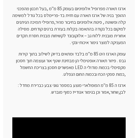
ארגז תאורה מפרופיל אלומיניום בעומק 85 מ"מ ,בעל תכנון מהפכני
ההופך בניה של ארגז תאורה עם חזית בד-פריימלס בכל גודל למשימה
קלה ופשוטה , פינות אלומיניום בחיבור מהיר,פרופילי תמיכה הניתנים
למיקום בכל נקודה בהתאמה בקלות בעזרת ברגים קודחים. מסילה
אחורית מובנית ללוח גב – אלוקובונד לקשיחות מבנית חסרת תקדים
המעניקה למוצר גימור איכותי ונקי .
עומק הארגז הינו 85 מ"מ בלבד ומתאים בדיוק לשילוב בתוך קירות
גבס . פיזור תאורה אופטימלי הן מבחינת שטף אור ועוצמה תוך חסכון
מקסימלי בכמות מודולי ה LED מאפשרים חסכון בצריכת החשמל
,כמות ספקי הכח ובכמות החום הנפלט.
ארגז ה 85 מ"מ הפופולארי מוצע במספר גווני צבע כברירת מחדל :
לבן,שחור,אפור וכן בגימור אנודייז כסוף מוברש.