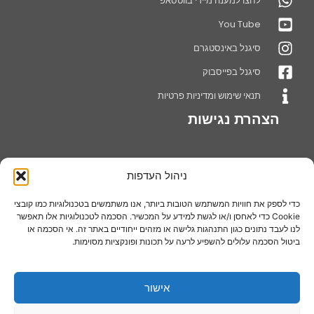
לחצו למענה מיידי בווטסאפ
You Tube
סיגנל באינסטגרם
סיגנל בפייסבוק
תנאי שימוש ומדיניות פרטיות
הצהרת נגישות
ניהול העדפות
אודותינו
חברת סיגנל מערכות שילוט בע"מ עוסקת בייצור ושיווק מתקני תצוגה,דוכני
כדי לספק את חוויות המשתמש הטובות ביותר, אנו משתמשים בטכנולוגיות כמו קובצי
נואמים,סטנדים לתצוגה ומערכות ושיטות מתקדמות בתחום השילוט
Cookie כדי לאחסן ו/או לגשת למידע על המכשיר. הסכמה לטכנולוגיות אלו תאפשר
והתצוגה, החברה מתמחה בתחומי שילוט חדשניים, תוך שימת דגש על
לנו לעבד נתונים כגון התנהגות גלישה או מזהים ייחודיים באתר זה. אי הסכמה או
ביטול הסכמה עלולים להשפיע לרעה על תכונות ופונקציות מסוימות.
איכות המוצרים ועל מתן שירות מקצועי ואמין ללקוחותיה.
אישור
עקבו אחרינו בפייסבוק