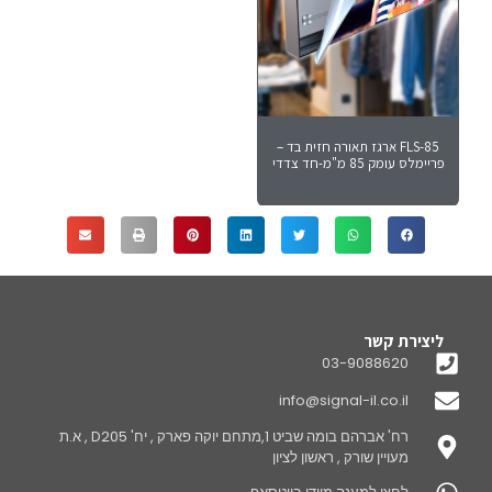
FLS-85 ארגז תאורה חזית בד –
פריימלס עומק 85 מ"מ-חד צדדי
ליצירת קשר
03-9088620
info@signal-il.co.il
רח' אברהם בומה שביט 1,מתחם יוקה פארק , יח' D205 , א.ת
מעויין שורק , ראשון לציון