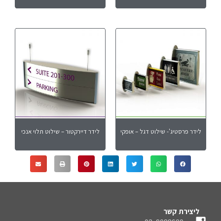
לידר פרסטיג'- שילוט דגל – אופקי
לידר דיירקטור – שילוט תלוי אנכי
ליצירת קשר