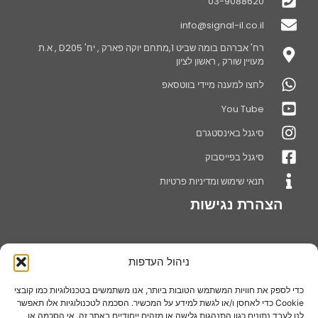
03-9088620
info@signal-il.co.il
רח' אברהם בומה שביט 1,מתחם יוקה פארק , יח' D205 , א.ת
מעויין שורק , ראשון לציון
לחצו למענה מיידי בווטסאפ
You Tube
סיגנל באינסטגרם
סיגנל בפייסבוק
תנאי שימוש ומדיניות פרטיות
הצהרת נגישות
ניהול העדפות
אודותינו
חברת סיגנל מערכות שילוט בע"מ עוסקת בייצור ושיווק מתקני תצוגה,דוכני
כדי לספק את חוויות המשתמש הטובות ביותר, אנו משתמשים בטכנולוגיות כמו קובצי
נואמים,סטנדים לתצוגה ומערכות ושיטות מתקדמות בתחום השילוט
Cookie כדי לאחסן ו/או לגשת למידע על המכשיר. הסכמה לטכנולוגיות אלו תאפשר
והתצוגה, החברה מתמחה בתחומי שילוט חדשניים, תוך שימת דגש על
לנו לעבד נתונים כגון התנהגות גלישה או מזהים ייחודיים באתר זה. אי הסכמה או