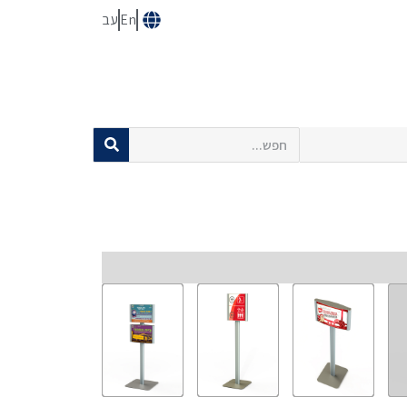
En
עב