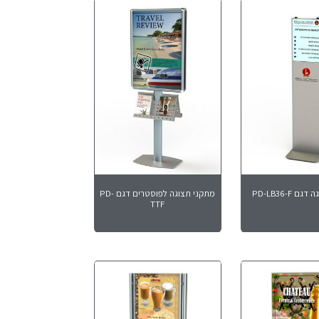
 PD-LB36-F
מתקני תצוגה לפוסטרים דגם PD-
TTF