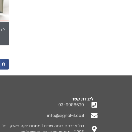
לידר
ליצירת קשר
03-9088620
info@signal-il.co.il
רח' אברהם בומה שביט 1,מתחם יוקה פארק , יח'