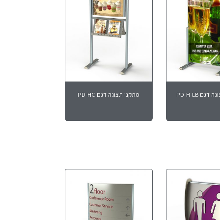
דגם PD-H-LB
מתקני תצוגה דגם PD-HC