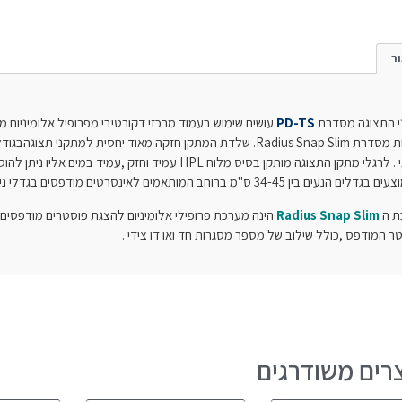
ר
 התצוגה מסדרת
PD-TS
עושים שימוש בעמוד מרכזי דקורטיבי מפרופיל אלומיניום 
קמורות מסדרת Radius Snap Slim. שלדת המתקן חזקה מאוד יחסית למתק
מתקן התצוגה מותקן בסיס מלוח HPL עמיד וחזק ,עמיד במים אליו ניתן להוסיף גלגלים לצורך ניוד קל.מתקני תצוגה מסדרה
 בגדלים הנעים בין 34-45 ס"מ ברוחב המותאמים לאינסרטים מודפסים בגדלי נייר סטנדרטיים ובגובה כללי של עד כ 160 ס"מ .
ת ה
Radius Snap Slim
הינה מערכת פרופילי אלומיניום להצגת פוסטרים מודפסים 
ר המודפס ,כולל שילוב של מספר מסגרות חד ואו דו צידי .
רים משודרגים