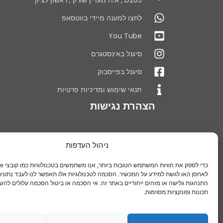
D205 , א.ת מעויין שורק , ראשון לציון
לחצו למענה מיידי בווטסאפ
You Tube
סיגנל באינסטגרם
סיגנל בפייסבוק
תנאי שימוש ומדיניות פרטיות
הצהרת נגישות
ניהול העדפות
לאחסן ו/או לגשת למידע על המכשיר. הסכמה לטכנולוגיות אלו תאפשר לנו לעבד נתונים 
התנהגות גלישה או מזהים ייחודיים באתר זה. אי הסכמה או ביטול הסכמה עלולים להש
תכונות ופונקציות מסוימות.