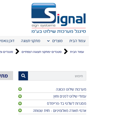
עמוד הבית
מוצרים
מתקני תצוגה
דוכן נואמי
עמוד הבית
סטנדים-מתקני תצוגה רצפתיים
סטנדים ומ
מתקני
מערכות שילוט הכוונה
עמודי שילוט לפנים וחוץ
לידר וויו - w
לידר אדג' -
מסגרות לשלטי בד-פריימלס
רדיוס טוטם
לידר פריים 
טריו טוטם 
ארגזי תאורה מאלומיניום - חזית שטוחה