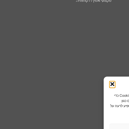
מקצועי ואמין ללקוחותיה.
כדי לספק את חוויות המשתמש הטובות ביותר, אנו משתמשים בטכנולוגיות כמו קובצי Cookie כדי
כגון
פיע לרעה על