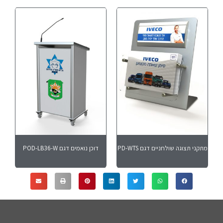
מתקני תצוגה שולחניים דגם PD-WTS
דוכן נואמים דגם POD-LB36-W