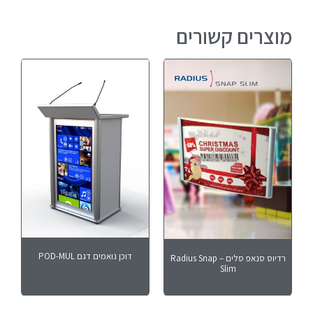
מוצרים קשורים
דוכן נואמים דגם POD-MUL
רדיוס סנאפ סלים – Radius Snap
Slim