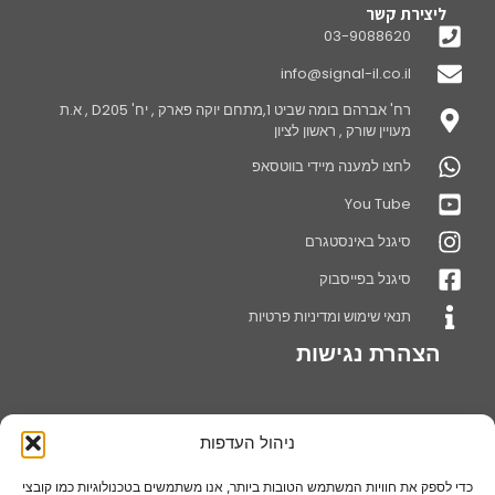
ליצירת קשר
03-9088620
info@signal-il.co.il
רח' אברהם בומה שביט 1,מתחם יוקה פארק , יח' D205 , א.ת
מעויין שורק , ראשון לציון
לחצו למענה מיידי בווטסאפ
You Tube
סיגנל באינסטגרם
סיגנל בפייסבוק
תנאי שימוש ומדיניות פרטיות
הצהרת נגישות
ניהול העדפות
אודותינו
חברת סיגנל מערכות שילוט בע"מ עוסקת בייצור ושיווק מתקני תצוגה,דוכני
כדי לספק את חוויות המשתמש הטובות ביותר, אנו משתמשים בטכנולוגיות כמו קובצי