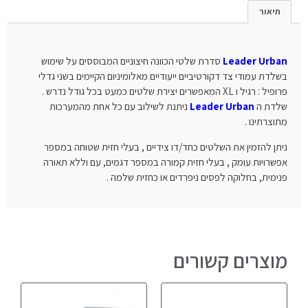
תיאור
Leader Urban
סדרת שלטי הכוונה חיצוניים המבוססים על שימוש
בשלדת עמודי צד דקורטיביים ייעודיים מאלומיניום הקיימים בשני גדלי
פרופיל : רגיל ו XL המאפשרים יצירת שלטים כמעט בכל גודל נדרש .
שלדת ה
Leader Urban
ניתנת לשילוב עם כל אחת מהמערכות
מתוצרתינו .
ניתן להזמין את השלטים כחד/דו צידיים , בעלי חזית שטוחה במספר
אפשרויות עומק , בעלי חזית קמורה במספר דגמים, עם וללא תאורה
פנימית, בחלוקה לפסים ניפרדים או כחזית שלמה .
מוצרים קשורים