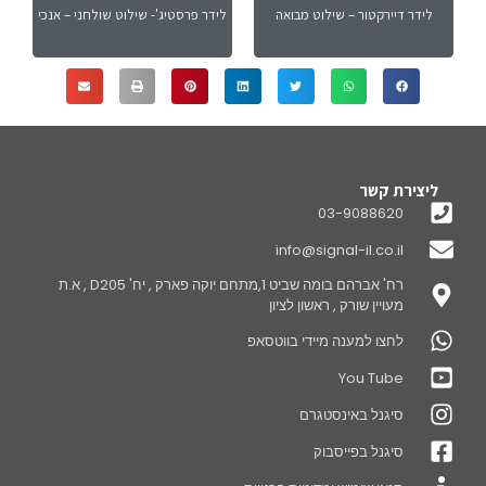
לידר דיירקטור – שילוט מבואה
לידר פרסטיג'- שילוט שולחני – אנכי
ליצירת קשר
03-9088620
info@signal-il.co.il
רח' אברהם בומה שביט 1,מתחם יוקה פארק , יח' D205 , א.ת
מעויין שורק , ראשון לציון
לחצו למענה מיידי בווטסאפ
You Tube
סיגנל באינסטגרם
סיגנל בפייסבוק