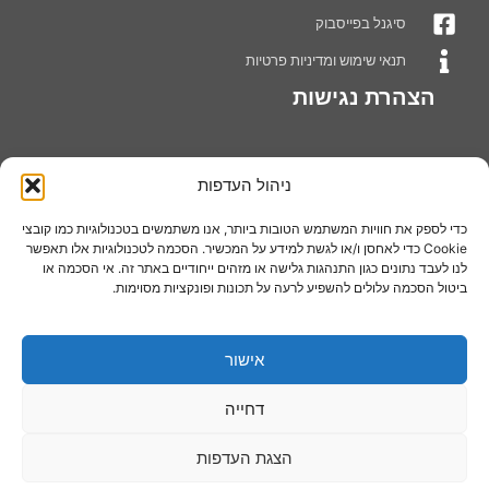
סיגנל בפייסבוק
תנאי שימוש ומדיניות פרטיות
הצהרת נגישות
ניהול העדפות
אודותינו
חברת סיגנל מערכות שילוט בע"מ עוסקת בייצור ושיווק מתקני תצוגה,דוכני
כדי לספק את חוויות המשתמש הטובות ביותר, אנו משתמשים בטכנולוגיות כמו קובצי
נואמים,סטנדים לתצוגה ומערכות ושיטות מתקדמות בתחום השילוט
Cookie כדי לאחסן ו/או לגשת למידע על המכשיר. הסכמה לטכנולוגיות אלו תאפשר
והתצוגה, החברה מתמחה בתחומי שילוט חדשניים, תוך שימת דגש על
לנו לעבד נתונים כגון התנהגות גלישה או מזהים ייחודיים באתר זה. אי הסכמה או
ביטול הסכמה עלולים להשפיע לרעה על תכונות ופונקציות מסוימות.
איכות המוצרים ועל מתן שירות מקצועי ואמין ללקוחותיה.
אישור
עקבו אחרינו בפייסבוק
דחייה
הצגת העדפות