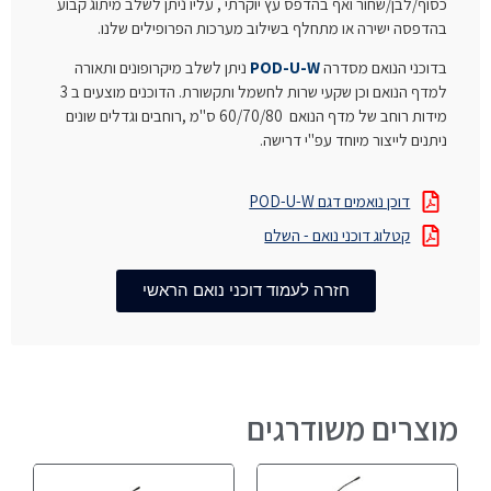
כסוף/לבן/שחור ואף בהדפס עץ יוקרתי , עליו ניתן לשלב מיתוג קבוע
בהדפסה ישירה או מתחלף בשילוב מערכות הפרופילים שלנו.
בדוכני הנואם מסדרה
POD-U-W
ניתן לשלב מיקרופונים ותאורה
למדף הנואם וכן שקעי שרות לחשמל ותקשורת. הדוכנים מוצעים ב 3
מידות רוחב של מדף הנואם 60/70/80 ס"מ ,רוחבים וגדלים שונים
ניתנים לייצור מיוחד עפ"י דרישה.
דוכן נואמים דגם POD-U-W
קטלוג דוכני נואם - השלם
חזרה לעמוד דוכני נואם הראשי
מוצרים משודרגים