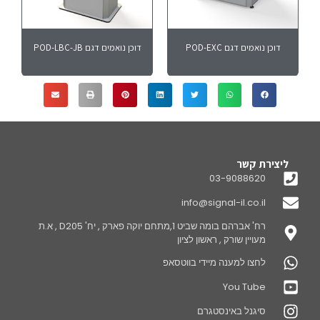
דוכן נואמים דגם POD-EXC
דוכן נואמים דגם POD-LBC-JB
ליצירת קשר
03-9088620
info@signal-il.co.il
רח' אברהם בומה שביט 1,מתחם יוקה פארק , יח' D205 , א.ת
מעויין שורק , ראשון לציון
לחצו למענה מיידי בווטסאפ
You Tube
סיגנל באינסטגרם