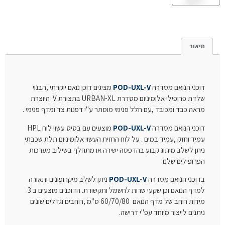
תיאור
דוכני הנואם מסדרה
POD-UXL-V
מציגים דוכן נואם יוקרתי ,הבנוי
שלדת פרופילי אלומיניום מסדרת URBAN-XL בתצורת V היוצרת
מראה כבד ומכובד ,עם חלל פנימי מוסתר ע"י דפנות צד ומדף פנימי .
דוכני הנואם מסדרה
POD-UXL-V
מוצעים עם בסיס
עשוי לוח HPL
עמיד וחזק ,עמיד במים . על לוח החזית העשוי אלומיניום תלת שכבתי
ניתן לשלב מיתוג קבוע בהדפסה ישירה או מתחלף בשילוב מערכות
הפרופילים שלנו.
בדוכני הנואם מסדרה
POD-UXL-V
ניתן לשלב מיקרופונים ותאורה
למדף הנואם וכן שקעי שרות לחשמל ותקשורת. הדוכנים מוצעים ב 3
מידות רוחב של מדף הנואם 60/70/80 ס"מ ,רוחבים וגדלים שונים
ניתנים לייצור מיוחד עפ"י דרישה.