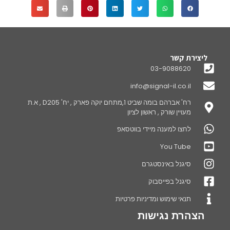
ליצירת קשר
03-9088620
info@signal-il.co.il
רח' אברהם בומה שביט 1,מתחם יוקה פארק , יח' D205 , א.ת
מעויין שורק , ראשון לציון
לחצו למענה מיידי בווטסאפ
You Tube
סיגנל באינסטגרם
סיגנל בפייסבוק
תנאי שימוש ומדיניות פרטיות
הצהרת נגישות