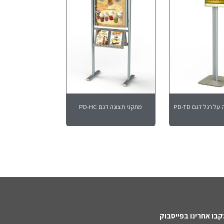
 רגל דגם PD-TD
מתקני תצוגה דגם PD-HC
בו אחרינו בפייסבוק