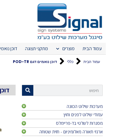
עמוד הבית
מוצרים
מתקני תצוגה
דוכן נואמי
עמוד הבית
כללי
דוכן נואמים דגם POD-TR
דוכן נ
מערכות שילוט הכוונה
עמודי שילוט לפנים וחוץ
לידר וויו - w
לידר אדג' -
מסגרות לשלטי בד-פריימלס
רדיוס טוטם
לידר פריים 
טריו טוטם 
ארגזי תאורה מאלומיניום - חזית שטוחה