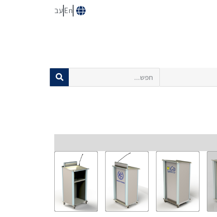
En
עב