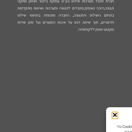
חברת סיגנל מערכות שילוט בע"מ עוסקת בייצור ושיווק מתקני
תצוגה,דוכני נואמים,סטנדים לתצוגה ומערכות ושיטות מתקדמות
בתחום השילוט והתצוגה, החברה מתמחה בתחומי שילוט
חדשניים, תוך שימת דגש על איכות המוצרים ועל מתן שירות
מקצועי ואמין ללקוחותיה.
כדי לספק את חוויות המשתמש הטובות ביותר, אנו משתמשים בטכנולוגיות כמו קובצי Cookie כדי
כגון