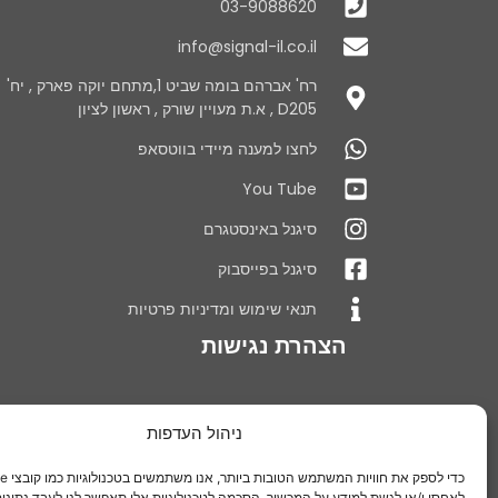
03-9088620
info@signal-il.co.il
רח' אברהם בומה שביט 1,מתחם יוקה פארק , יח'
D205 , א.ת מעויין שורק , ראשון לציון
לחצו למענה מיידי בווטסאפ
You Tube
סיגנל באינסטגרם
סיגנל בפייסבוק
תנאי שימוש ומדיניות פרטיות
הצהרת נגישות
ניהול העדפות
לאחסן ו/או לגשת למידע על המכשיר. הסכמה לטכנולוגיות אלו תאפשר לנו לעבד נתונים 