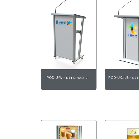
POD-UXL-LB
דוכן נואמים דגם – POD-U-W